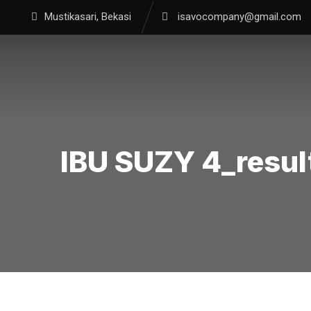
Skip
Mustikasari, Bekasi
isavocompany@gmail.com
to
content
IBU SUZY 4_resul