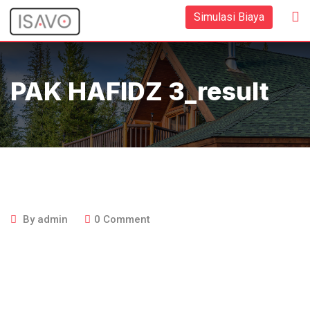
Skip
Simulasi Biaya
to
content
PAK HAFIDZ 3_result
By
admin
0
Comment